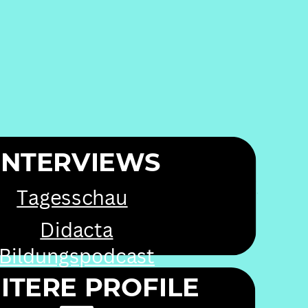
INTERVIEWS
agesschau.de/inland/gesellschaft/j
Tagesschau
unge-waehler-102.html
Didacta
Bildungspodcast
ITERE PROFILE