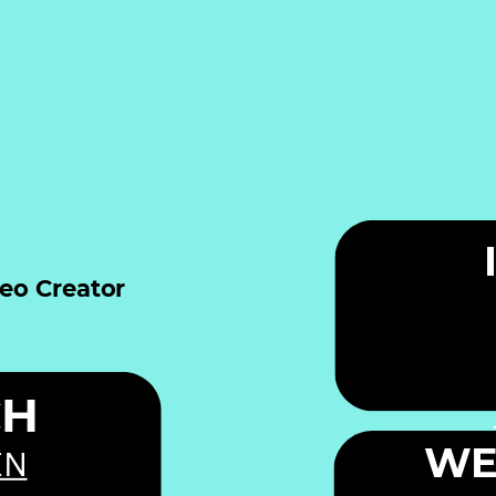
deo Creator
https://www.t
CH
WE
EN